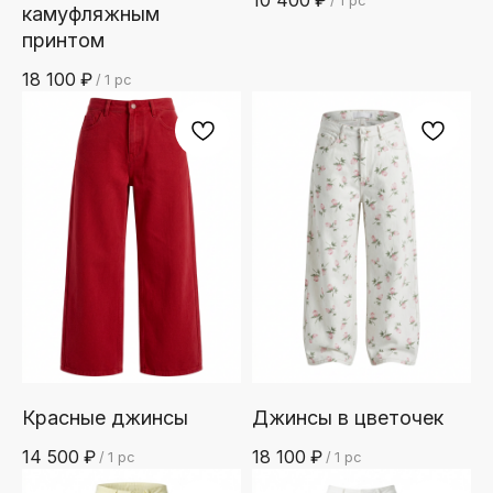
10 400
₽
/
1 pc
камуфляжным
принтом
18 100
₽
/
1 pc
Красные джинсы
Джинсы в цветочек
14 500
₽
18 100
₽
/
1 pc
/
1 pc