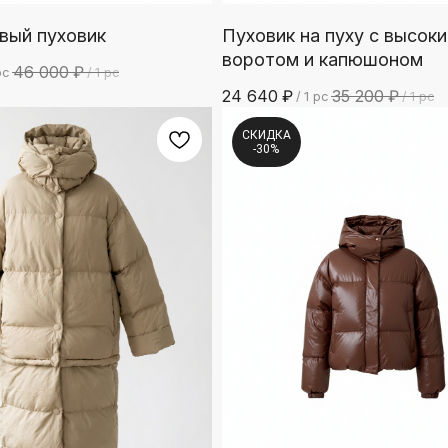
вый пуховик
Пуховик на пуху с высок
воротом и капюшоном
46 000
₽
pc
/
1 pc
24 640
₽
35 200
₽
/
1 pc
/
1 pc
СКИДКА
-30%