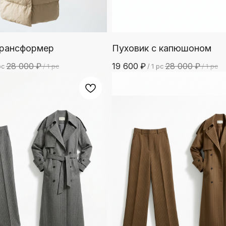
трансформер
Пуховик с капюшоном
28 000
₽
19 600
₽
28 000
₽
pc
/
1 pc
/
1 pc
/
1 pc