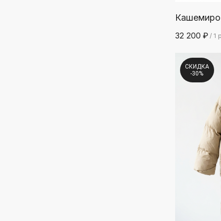
Кашемиро
32 200
₽
/
1 
СКИДКА
-30%