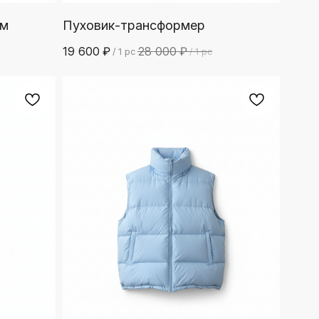
им
Пуховик-трансформер
19 600
₽
28 000
₽
/
1 pc
/
1 pc