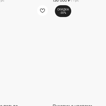
136 000
₽
1 pc
/
1 pc
СКИДКА
-30%