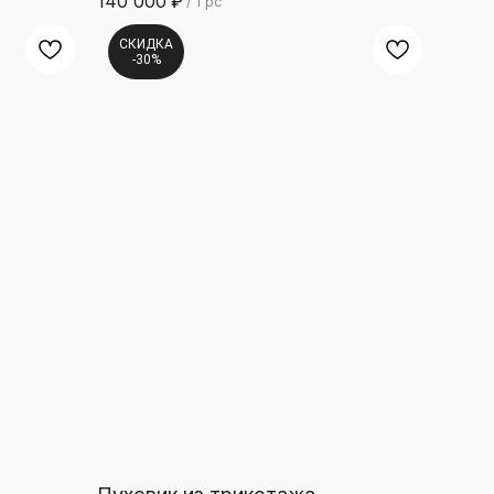
140 000
₽
/
1 pc
СКИДКА
-30%