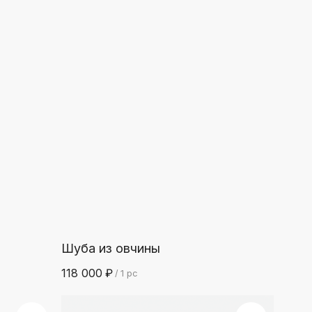
Шуба из овчины
118 000
₽
/
1 pc