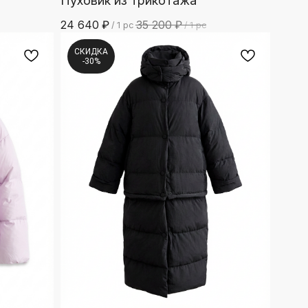
Пуховик из трикотажа
24 640
₽
35 200
₽
/
1 pc
/
1 pc
СКИДКА
-30%