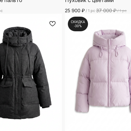
е пальто
Пуховик с цветами
25 900
₽
37 000
₽
pc
/
1 pc
/
1 pc
СКИДКА
-30%