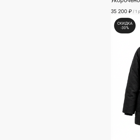
Укорочено
35 200
₽
/
1 
СКИДКА
-30%