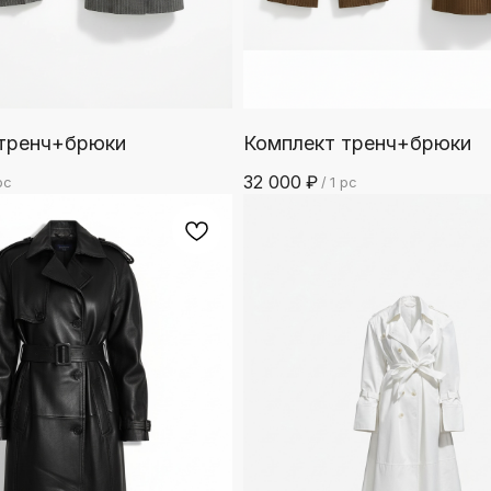
 тренч+брюки
Комплект тренч+брюки
32 000
₽
pc
/
1 pc