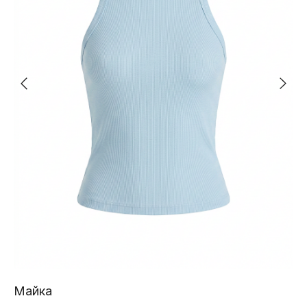
Майка
Жи