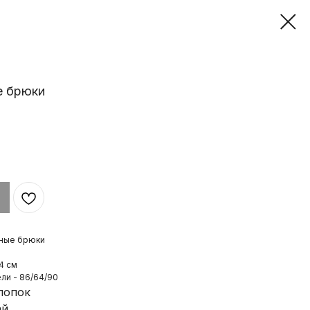
е брюки
ные брюки
4 см
ли - 86/64/90
лопок
ай