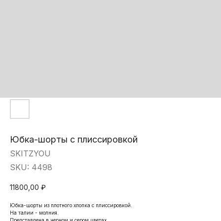
Юбка-шорты с плиссировкой
SKITZYOU
SKU:
4498
11800,00
₽
Юбка-шорты из плотного хлопка с плиссировкой.
На талии - молния.
Представлена в черном и сером цветах.