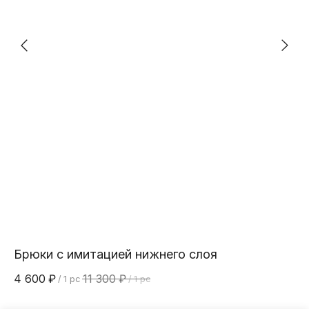
Брюки с имитацией нижнего слоя
С
4 600
₽
11 300
₽
9 
/
1 pc
/
1 pc