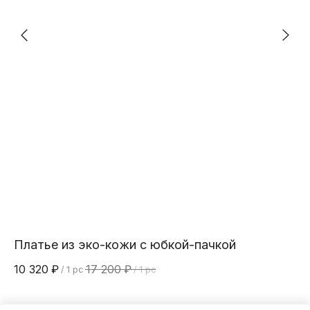
Платье из эко-кожи с юбкой-пачкой
Ф
10 320
₽
17 200
₽
3 
/
1 pc
/
1 pc