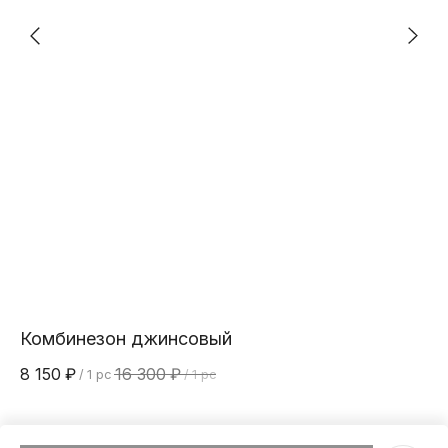
Комбинезон джинсовый
П
8 150
₽
16 300
₽
11
/
1 pc
/
1 pc