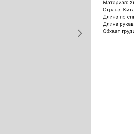
Материал: Х
Страна: Кит
Длина по спи
Длина рукава
Обхват груди