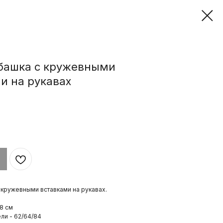
башка с кружевными
и на рукавах
 кружевными вставками на рукавах.
8 см
и - 62/64/84