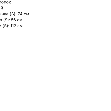
лопок
ай
нке (S): 74 см
 (S): 56 см
 (S): 112 см