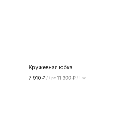
Кружевная юбка
7 910
₽
11 300
₽
/
1 pc
/
1 pc