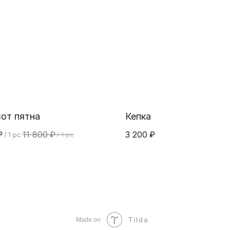
от пятна
Кепка
₽
11 800
₽
3 200
₽
/
1 pc
/
1 pc
Tilda
Made on