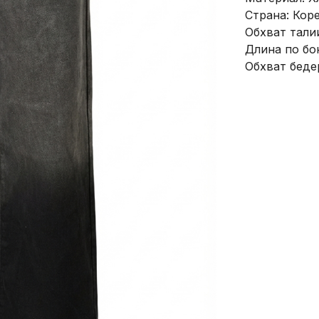
Страна: Кор
Обхват талии
Длина по бок
Обхват бедер