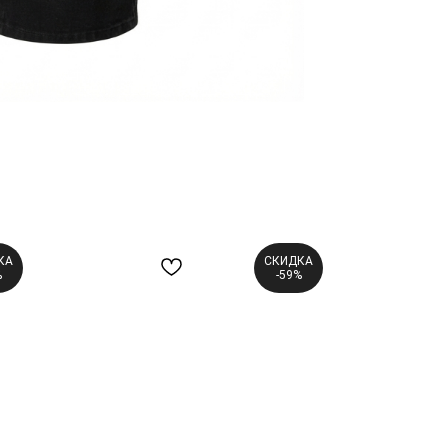
КА
СКИДКА
%
-59%