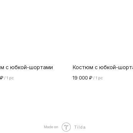
м с юбкой-шортами
Костюм с юбкой-шорт
₽
19 000
₽
/
1 pc
/
1 pc
Tilda
Made on