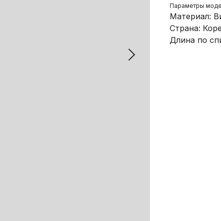
Параметры модел
Материал: В
Страна: Кор
Длина по сп