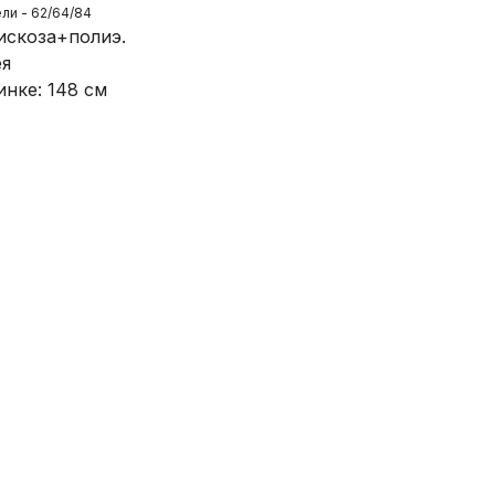
и - 62/64/84
искоза+полиэ.
ея
инке: 148 см