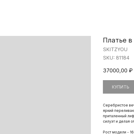
Платье в
SKITZYOU
SKU:
81184
37000,00
₽
КУПИТЬ
Серебристое веч
яркий переливаю
приталенный лиф
силуэт и делая 
Рост модели - 16