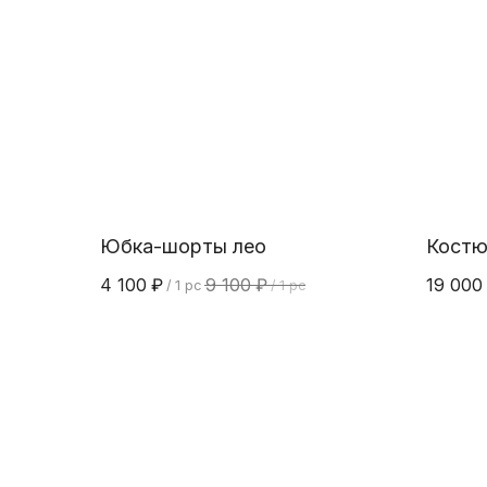
Юбка-шорты лео
Костю
4 100
₽
9 100
₽
19 000
/
1 pc
/
1 pc