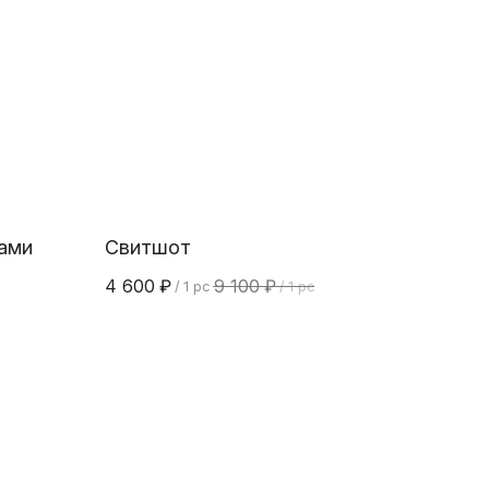
ами
Свитшот
4 600
₽
9 100
₽
/
1 pc
/
1 pc