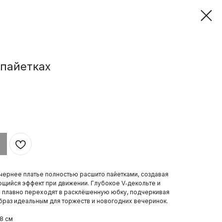
 пайетках
ернее платье полностью расшито пайетками, создавая
щийся эффект при движении. Глубокое V‑декольте и
 плавно переходят в расклёшенную юбку, подчеркивая
образ идеальным для торжеств и новогодних вечеринок.
8 см